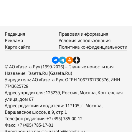
Редакция
Правовая информация
Реклама
Условия использования
Карта сайта
Политика конфиденциальности
© АО «Газета.Ру» (1999-2026) – Главные новости дня
Название:
Газета.Ru
(Gazeta.Ru)
Учредитель:
АО «Газета.Ру»
, ОГРН 1067761730376, ИНН
7743625728
Адрес учредителя: 125239, Россия, Москва, Коптевская
улица, дом 67
Адрес редакции и издателя:
117105
, г.
Москва
,
Варшавское шоссе, д.9, стр.1
Телефон редакции:
+7 (495) 785-00-12
Факс:
+7 (495) 785-17-01
Электронная почта:
gazeta@gazeta.ru