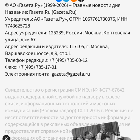
© АО «Газета.Ру» (1999-2026) – Главные новости дня
Название:
Газета.Ru
(Gazeta.Ru)
Учредитель:
АО «Газета.Ру»
, ОГРН 1067761730376, ИНН
7743625728
Адрес учредителя: 125239, Россия, Москва, Коптевская
улица, дом 67
Адрес редакции и издателя:
117105
, г.
Москва
,
Варшавское шоссе, д.9, стр.1
Телефон редакции:
+7 (495) 785-00-12
Факс:
+7 (495) 785-17-01
Электронная почта:
gazeta@gazeta.ru
Свидетельство о регистрации СМИ Эл № ФС77-67642
выдано федеральной службой по надзору в сфере
связи, информационных технологий и массовых
коммуникаций (Роскомнадзор) 10.11.2016 г. Редакция не
несет ответственности за достоверность информации,
содержащейся в рекламных объявлениях. Редакция не
предоставляет справочной информации.
Информация об ограничениях