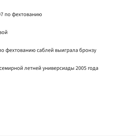
07 по фехтованию
зой
по фехтованию саблей выиграла бронзу
семирной летней универсиады 2005 года