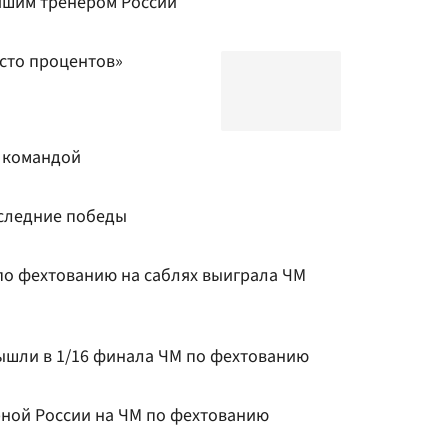
чшим тренером России
 сто процентов»
 командой
оследние победы
по фехтованию на саблях выиграла ЧМ
вышли в 1/16 финала ЧМ по фехтованию
рной России на ЧМ по фехтованию