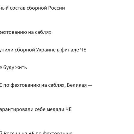
ый состав сборной России
фехтованию на саблях
тупили сборной Украине в финале ЧЕ
е буду жить
 по фехтованию на саблях, Великая —
арантировали себе медали ЧЕ
й России на ЧЕ по фехтованию