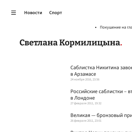
Новости
Спорт
Покушение на гл
Светлана Кормилицына
Саблистка Никитина заво
в Арзамасе
24 ноября 2016, 23:56
Российские саблистки – в
в Лондоне
27 февраля 2011, 19:32
Великая — бронзовый при
26 февраля 2011, 23:01