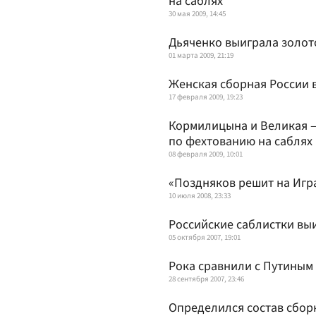
на саблях
30 мая 2009, 14:45
Дьяченко выиграла золото
01 марта 2009, 21:19
Женская сборная России 
17 февраля 2009, 19:23
Кормилицына и Великая —
по фехтованию на саблях
08 февраля 2009, 10:01
«Поздняков решит на Игра
10 июля 2008, 23:33
Российские саблистки вы
05 октября 2007, 19:01
Рока сравнили с Путиным
28 сентября 2007, 23:46
Определился состав сбор