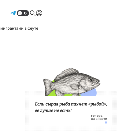
Авторизоваться
 мигрантами в Сеуте
Если сырая рыба пахнет «рыбой»,
ее лучше не есть!