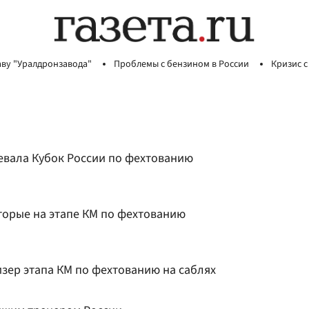
аву "Уралдронзавода"
Проблемы с бензином в России
Кризис с
евала Кубок России по фехтованию
торые на этапе КМ по фехтованию
зер этапа КМ по фехтованию на саблях