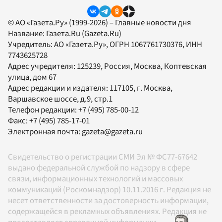
© АО «Газета.Ру» (1999-2026) – Главные новости дня
Название:
Газета.Ru
(Gazeta.Ru)
Учредитель:
АО «Газета.Ру»
, ОГРН 1067761730376, ИНН
7743625728
Адрес учредителя: 125239, Россия, Москва, Коптевская
улица, дом 67
Адрес редакции и издателя:
117105
, г.
Москва
,
Варшавское шоссе, д.9, стр.1
Телефон редакции:
+7 (495) 785-00-12
Факс:
+7 (495) 785-17-01
Электронная почта:
gazeta@gazeta.ru
Свидетельство о регистрации СМИ Эл № ФС77-67642
выдано федеральной службой по надзору в сфере
связи, информационных технологий и массовых
коммуникаций (Роскомнадзор) 10.11.2016 г. Редакция не
несет ответственности за достоверность информации,
содержащейся в рекламных объявлениях. Редакция не