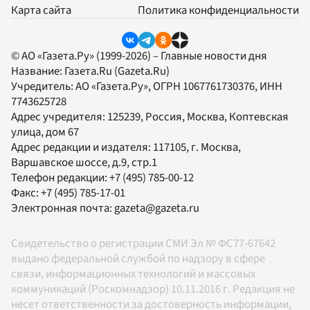
Карта сайта
Политика конфиденциальности
© АО «Газета.Ру» (1999-2026) – Главные новости дня
Название:
Газета.Ru
(Gazeta.Ru)
Учредитель:
АО «Газета.Ру»
, ОГРН 1067761730376, ИНН
7743625728
Адрес учредителя: 125239, Россия, Москва, Коптевская
улица, дом 67
Адрес редакции и издателя:
117105
, г.
Москва
,
Варшавское шоссе, д.9, стр.1
Телефон редакции:
+7 (495) 785-00-12
Факс:
+7 (495) 785-17-01
Электронная почта:
gazeta@gazeta.ru
Свидетельство о регистрации СМИ Эл № ФС77-67642
выдано федеральной службой по надзору в сфере
связи, информационных технологий и массовых
коммуникаций (Роскомнадзор) 10.11.2016 г. Редакция не
несет ответственности за достоверность информации,