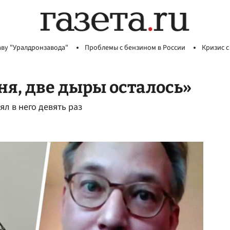
аву "Уралдронзавода"
Проблемы с бензином в России
Кризис с
еня, две дыры осталось»
л в него девять раз