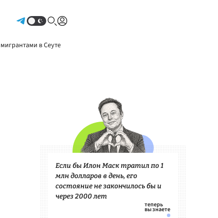
Авторизоваться
 мигрантами в Сеуте
Если бы Илон Маск тратил по 1
млн долларов в день, его
состояние не закончилось бы и
через 2000 лет