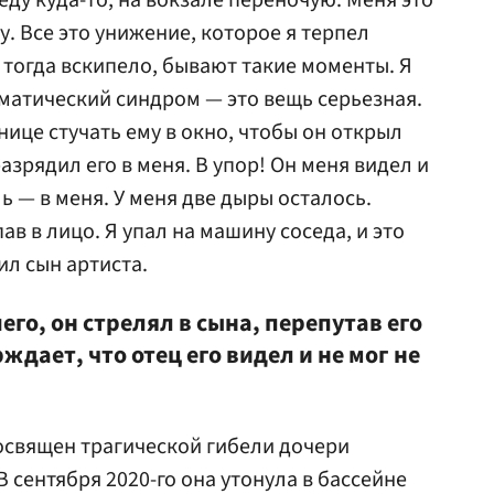
еду куда-то, на вокзале переночую. Меня это
у. Все это унижение, которое я терпел
 тогда вскипело, бывают такие моменты. Я
вматический синдром — это вещь серьезная.
нице стучать ему в окно, чтобы он открыл
азрядил его в меня. В упор! Он меня видел и
уль — в меня. У меня две дыры осталось.
ав в лицо. Я упал на машину соседа, и это
ил сын артиста.
го, он стрелял в сына, перепутав его
ждает, что отец его видел и не мог не
освящен трагической гибели дочери
 сентября 2020-го она утонула в бассейне