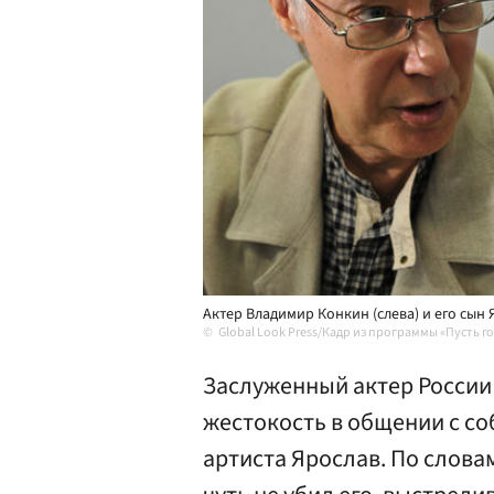
Актер Владимир Конкин (слева) и его сын 
Global Look Press/Кадр из программы «Пусть г
Заслуженный актер России
жестокость в общении с с
артиста Ярослав. По слова