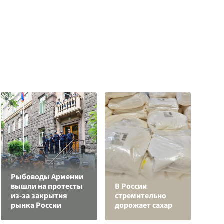
Рыбоводы Армении
вышли на протесты
В России
С
из-за закрытия
стремительно
а
рынка России
дорожает сахар
с