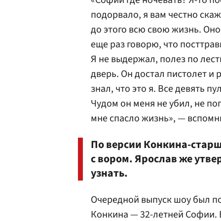
«Софии где ночевать? Я-то по
подорвало, я вам честно скаж
до этого всю свою жизнь. Оно
еще раз говорю, что посттра
Я не выдержал, полез по лест
дверь. Он достал пистолет и р
знал, что это я. Все девять п
Чудом он меня не убил, не поп
мне спасло жизнь», — вспомн
По версии Конкина-старше
с вором. Ярослав же утвер
узнать.
Очередной выпуск шоу был п
Конкина — 32-летней Софии. В