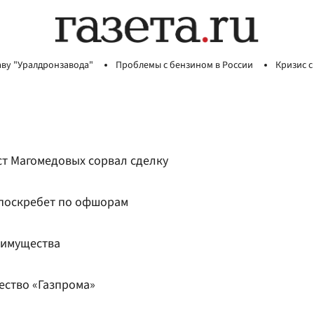
аву "Уралдронзавода"
Проблемы с бензином в России
Кризис с
ст Магомедовых сорвал сделку
а поскребет по офшорам
 имущества
ество «Газпрома»