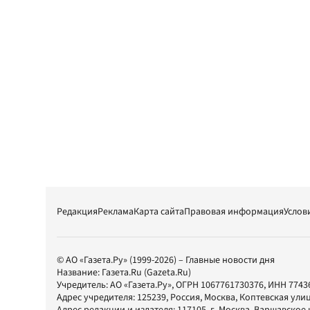
Редакция
Реклама
Карта сайта
Правовая информация
Услов
© АО «Газета.Ру» (1999-2026) – Главные новости дня
Название:
Газета.Ru
(Gazeta.Ru)
Учредитель:
АО «Газета.Ру»
, ОГРН 1067761730376, ИНН 7743
Адрес учредителя: 125239, Россия, Москва, Коптевская улиц
Адрес редакции и издателя:
117105
, г.
Москва
,
Варшавское шо