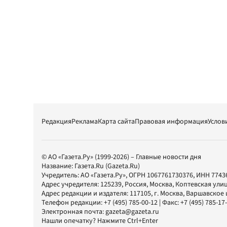
Редакция
Реклама
Карта сайта
Правовая информация
Услов
© АО «Газета.Ру» (1999-2026) – Главные новости дня
Название:
Газета.Ru
(Gazeta.Ru)
Учредитель:
АО «Газета.Ру»
, ОГРН 1067761730376, ИНН 7743
Адрес учредителя: 125239, Россия, Москва, Коптевская улиц
Адрес редакции и издателя:
117105
, г.
Москва
,
Варшавское шо
Телефон редакции:
+7 (495) 785-00-12
| Факс:
+7 (495) 785-17
Электронная почта:
gazeta@gazeta.ru
Нашли опечатку? Нажмите Ctrl+Enter