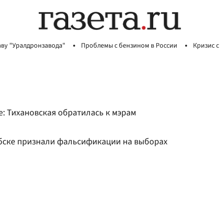
аву "Уралдронзавода"
Проблемы с бензином в России
Кризис с
: Тихановская обратилась к мэрам
бске признали фальсификации на выборах