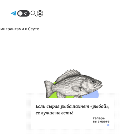
Авторизоваться
 мигрантами в Сеуте
Если сырая рыба пахнет «рыбой»,
ее лучше не есть!