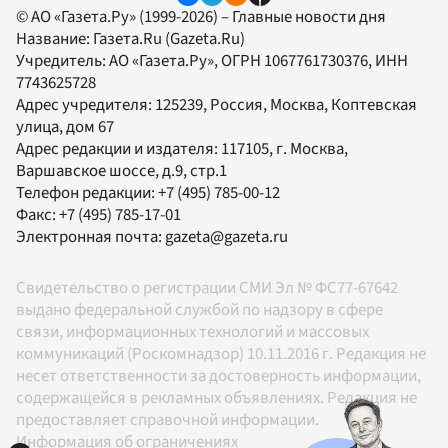
© АО «Газета.Ру» (1999-2026) – Главные новости дня
Название:
Газета.Ru
(Gazeta.Ru)
Учредитель:
АО «Газета.Ру»
, ОГРН 1067761730376, ИНН
7743625728
Адрес учредителя: 125239, Россия, Москва, Коптевская
улица, дом 67
Адрес редакции и издателя:
117105
, г.
Москва
,
Варшавское шоссе, д.9, стр.1
Телефон редакции:
+7 (495) 785-00-12
Факс:
+7 (495) 785-17-01
Электронная почта:
gazeta@gazeta.ru
Свидетельство о регистрации СМИ Эл № ФС77-67642
выдано федеральной службой по надзору в сфере
связи, информационных технологий и массовых
коммуникаций (Роскомнадзор) 10.11.2016 г. Редакция не
несет ответственности за достоверность информации,
содержащейся в рекламных объявлениях. Редакция не
предоставляет справочной информации.
Информация об ограничениях