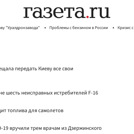
аву "Уралдронзавода"
Проблемы с бензином в России
Кризис с
ещала передать Киеву все свои
не шесть неисправных истребителей F-16
ит топлива для самолетов
D-19 вручили трем врачам из Дзержинского