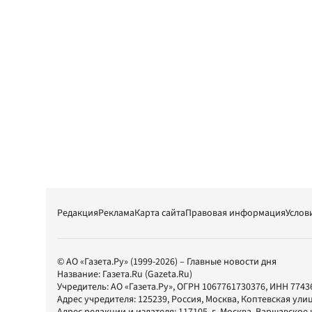
Редакция
Реклама
Карта сайта
Правовая информация
Услов
© АО «Газета.Ру» (1999-2026) – Главные новости дня
Название:
Газета.Ru
(Gazeta.Ru)
Учредитель:
АО «Газета.Ру»
, ОГРН 1067761730376, ИНН 7743
Адрес учредителя: 125239, Россия, Москва, Коптевская улиц
Адрес редакции и издателя:
117105
, г.
Москва
,
Варшавское шо