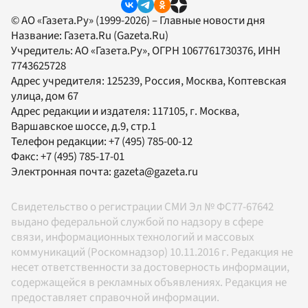
© АО «Газета.Ру» (1999-2026) – Главные новости дня
Название:
Газета.Ru
(Gazeta.Ru)
Учредитель:
АО «Газета.Ру»
, ОГРН 1067761730376, ИНН
7743625728
Адрес учредителя: 125239, Россия, Москва, Коптевская
улица, дом 67
Адрес редакции и издателя:
117105
, г.
Москва
,
Варшавское шоссе, д.9, стр.1
Телефон редакции:
+7 (495) 785-00-12
Факс:
+7 (495) 785-17-01
Электронная почта:
gazeta@gazeta.ru
Свидетельство о регистрации СМИ Эл № ФС77-67642
выдано федеральной службой по надзору в сфере
связи, информационных технологий и массовых
коммуникаций (Роскомнадзор) 10.11.2016 г. Редакция не
несет ответственности за достоверность информации,
содержащейся в рекламных объявлениях. Редакция не
предоставляет справочной информации.