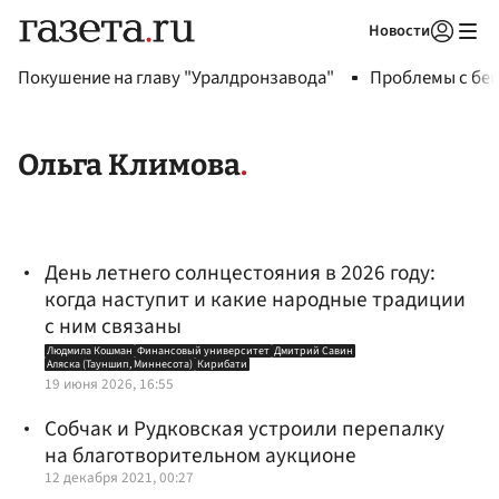
Новости
Авторизоваться
Покушение на главу "Уралдронзавода"
Проблемы с бен
Ольга Климова
День летнего солнцестояния в 2026 году:
когда наступит и какие народные традиции
с ним связаны
Людмила Кошман
Финансовый университет
Дмитрий Савин
Аляска (Тауншип, Миннесота)
Кирибати
19 июня 2026, 16:55
Собчак и Рудковская устроили перепалку
на благотворительном аукционе
12 декабря 2021, 00:27