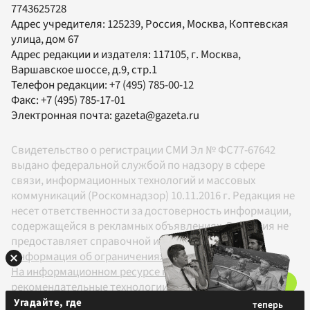
7743625728
Адрес учредителя: 125239, Россия, Москва, Коптевская
улица, дом 67
Адрес редакции и издателя:
117105
, г.
Москва
,
Варшавское шоссе, д.9, стр.1
Телефон редакции:
+7 (495) 785-00-12
Факс:
+7 (495) 785-17-01
Электронная почта:
gazeta@gazeta.ru
Свидетельство о регистрации СМИ Эл № ФС77-67642
выдано федеральной службой по надзору в сфере
связи, информационных технологий и массовых
коммуникаций (Роскомнадзор) 10.11.2016 г. Редакция не
несет ответственности за достоверность информации,
содержащейся в рекламных объявлениях. Редакция не
предоставляет справочной информации.
Информация об ограничениях
На информационном ресурсе применяются
рекомендательные технологии в соответствии с
Правилами
Угадайте, где