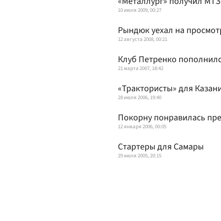
«Металлург» получил МТ
10 июля 2009, 00:27
Рындюк уехал на просмот
12 августа 2008, 00:21
Клуб Петренко пополнилс
21 марта 2007, 18:42
«Трактористы» для Казан
28 июля 2006, 19:40
Покорну понравилась пре
12 января 2006, 00:05
Стартеры для Самары
29 июля 2005, 20:15