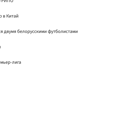
З-РИПО
р в Китай
я двумя белорусскими футболистами
и
мьер-лига