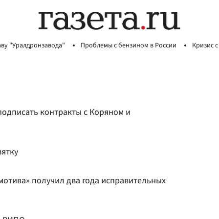
аву "Уралдронзавода"
Проблемы с бензином в России
Кризис с
подписать контракты с Коряном и
зятку
отива» получил два года исправительных