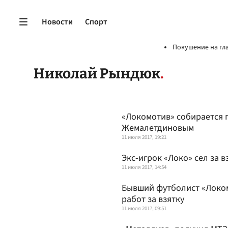
Новости
Спорт
Покушение на гл
Николай Рындюк
«Локомотив» собирается 
Жемалетдиновым
11 июля 2017, 19:21
Экс-игрок «Локо» сел за в
11 июля 2017, 14:54
Бывший футболист «Локом
работ за взятку
11 июля 2017, 09:51