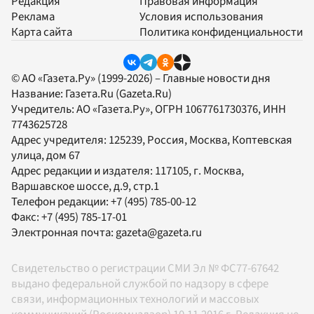
Редакция
Правовая информация
Реклама
Условия использования
Карта сайта
Политика конфиденциальности
© АО «Газета.Ру» (1999-2026) – Главные новости дня
Название:
Газета.Ru
(Gazeta.Ru)
Учредитель:
АО «Газета.Ру»
, ОГРН 1067761730376, ИНН
7743625728
Адрес учредителя: 125239, Россия, Москва, Коптевская
улица, дом 67
Адрес редакции и издателя:
117105
, г.
Москва
,
Варшавское шоссе, д.9, стр.1
Телефон редакции:
+7 (495) 785-00-12
Факс:
+7 (495) 785-17-01
Электронная почта:
gazeta@gazeta.ru
Свидетельство о регистрации СМИ Эл № ФС77-67642
выдано федеральной службой по надзору в сфере
связи, информационных технологий и массовых