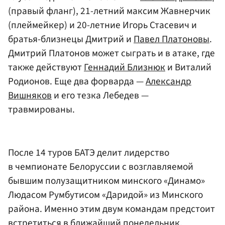
(правый фланг), 21-летний максим Жавнерчик
(плеймейкер) и 20-летние Игорь Стасевич и
братья-близнецы Дмитрий и
Павел Платоновы
.
Дмитрий Платонов может сыграть и в атаке, где
также действуют
Геннадий Близнюк
и Виталий
Родионов. Еще два форварда —
Александр
Вишняков
и его тезка Лебедев —
травмированы.
После 14 туров БАТЭ делит лидерство
в чемпионате Белоруссии с возглавляемой
бывшим полузащитником минского «Динамо»
Людасом Румбутисом «Даридой» из Минского
района. Именно этим двум командам предстоит
встретиться в ближайший понедельник,