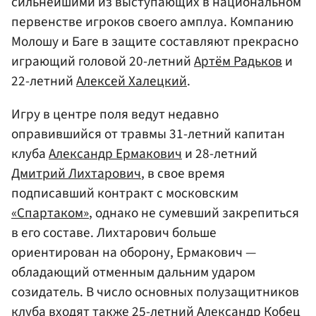
сильнейшими из выступающих в национальном
первенстве игроков своего амплуа. Компанию
Молошу и Баге в защите составляют прекрасно
играющий головой 20-летний
Артём Радьков
и
22-летний
Алексей Халецкий
.
Игру в центре поля ведут недавно
оправившийся от травмы 31-летний капитан
клуба
Александр Ермакович
и 28-летний
Дмитрий Лихтарович
, в свое время
подписавший контракт с московским
«Спартаком»
, однако не сумевший закрепиться
в его составе. Лихтарович больше
ориентирован на оборону, Ермакович —
обладающий отменным дальним ударом
созидатель. В число основных полузащитников
клуба входят также 25-летний
Александр Кобец