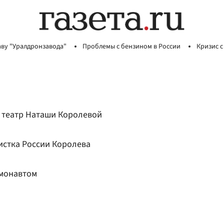
аву "Уралдронзавода"
Проблемы с бензином в России
Кризис с
 театр Наташи Королевой
истка России Королева
смонавтом