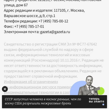
улица, дом 67
Адрес редакции и издателя:
117105
, г.
Москва
,
Варшавское шоссе, д.9, стр.1
Телефон редакции:
+7 (495) 785-00-12
Факс:
+7 (495) 785-17-01
Электронная почта:
gazeta@gazeta.ru
Свидетельство о регистрации СМИ Эл № ФС77-67642
выдано федеральной службой по надзору в сфере
связи, информационных технологий и массовых
коммуникаций (Роскомнадзор) 10.11.2016 г. Редакция не
несет ответственности за достоверность информации,
содержащейся в рекламных объявлениях. Редакция не
предоставляет справочной информации.
Информация об ограничениях
На информационном ресурсе применяются
рекомендательные технологии в соответствии с
Правилами
СССР запустил человека в космос раньше, чем по
18+
всему США разрешили межрасовые браки