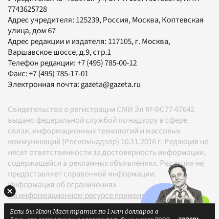
7743625728
Адрес учредителя: 125239, Россия, Москва, Коптевская
улица, дом 67
Адрес редакции и издателя:
117105
, г.
Москва
,
Варшавское шоссе, д.9, стр.1
Телефон редакции:
+7 (495) 785-00-12
Факс:
+7 (495) 785-17-01
Электронная почта:
gazeta@gazeta.ru
Свидетельство о регистрации СМИ Эл № ФС77-67642
выдано федеральной службой по надзору в сфере
связи, информационных технологий и массовых
коммуникаций (Роскомнадзор) 10.11.2016 г. Редакция не
несет ответственности за достоверность информации,
содержащейся в рекламных объявлениях. Редакция не
предоставляет справочной информации.
Информация об ограничениях
На информационном ресурсе применяются
рекомендательные технологии в соответствии с
Если бы Илон Маск тратил по 1 млн долларов в
Правилами