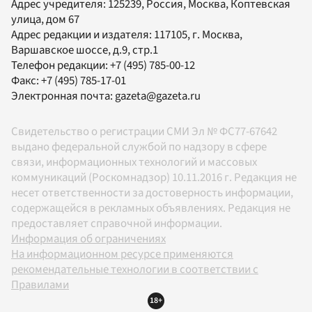
Адрес учредителя: 125239, Россия, Москва, Коптевская
улица, дом 67
Адрес редакции и издателя:
117105
, г.
Москва
,
Варшавское шоссе, д.9, стр.1
Телефон редакции:
+7 (495) 785-00-12
Факс:
+7 (495) 785-17-01
Электронная почта:
gazeta@gazeta.ru
Свидетельство о регистрации СМИ Эл № ФС77-67642
выдано федеральной службой по надзору в сфере
связи, информационных технологий и массовых
коммуникаций (Роскомнадзор) 10.11.2016 г. Редакция не
несет ответственности за достоверность информации,
содержащейся в рекламных объявлениях. Редакция не
предоставляет справочной информации.
Информация об ограничениях
На информационном ресурсе применяются
рекомендательные технологии в соответствии с
Правилами
18+