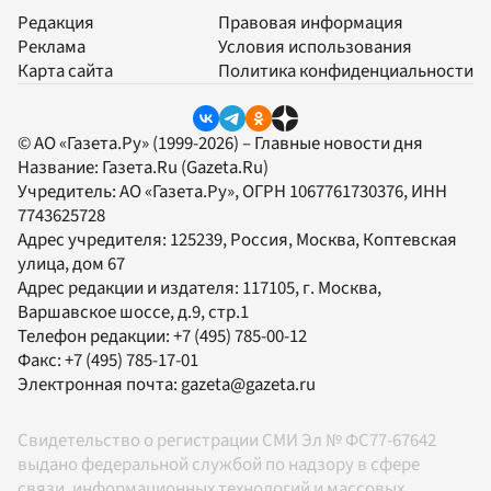
Редакция
Правовая информация
Реклама
Условия использования
Карта сайта
Политика конфиденциальности
© АО «Газета.Ру» (1999-2026) – Главные новости дня
Название:
Газета.Ru
(Gazeta.Ru)
Учредитель:
АО «Газета.Ру»
, ОГРН 1067761730376, ИНН
7743625728
Адрес учредителя: 125239, Россия, Москва, Коптевская
улица, дом 67
Адрес редакции и издателя:
117105
, г.
Москва
,
Варшавское шоссе, д.9, стр.1
Телефон редакции:
+7 (495) 785-00-12
Факс:
+7 (495) 785-17-01
Электронная почта:
gazeta@gazeta.ru
Свидетельство о регистрации СМИ Эл № ФС77-67642
выдано федеральной службой по надзору в сфере
связи, информационных технологий и массовых