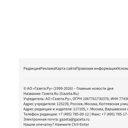
Редакция
Реклама
Карта сайта
Правовая информация
Услов
© АО «Газета.Ру» (1999-2026) – Главные новости дня
Название:
Газета.Ru
(Gazeta.Ru)
Учредитель:
АО «Газета.Ру»
, ОГРН 1067761730376, ИНН 7743
Адрес учредителя: 125239, Россия, Москва, Коптевская улиц
Адрес редакции и издателя:
117105
, г.
Москва
,
Варшавское шо
Телефон редакции:
+7 (495) 785-00-12
| Факс:
+7 (495) 785-17
Электронная почта:
gazeta@gazeta.ru
Нашли опечатку? Нажмите Ctrl+Enter