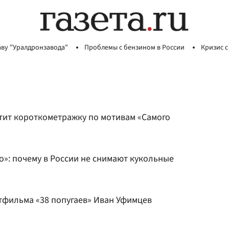
аву "Уралдронзавода"
Проблемы с бензином в России
Кризис с
ит короткометражку по мотивам «Самого
о»: почему в России не снимают кукольные
тфильма «38 попугаев» Иван Уфимцев