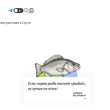
Авторизоваться
 мигрантами в Сеуте
Если сырая рыба пахнет «рыбой»,
ее лучше не есть!