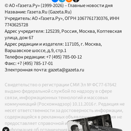
© АО «Газета.Ру» (1999-2026) – Главные новости дня
Название:
Газета.Ru
(Gazeta.Ru)
Учредитель:
АО «Газета.Ру»
, ОГРН 1067761730376, ИНН
7743625728
Адрес учредителя: 125239, Россия, Москва, Коптевская
улица, дом 67
Адрес редакции и издателя:
117105
, г.
Москва
,
Варшавское шоссе, д.9, стр.1
Телефон редакции:
+7 (495) 785-00-12
Факс:
+7 (495) 785-17-01
Электронная почта:
gazeta@gazeta.ru
Свидетельство о регистрации СМИ Эл № ФС77-67642
выдано федеральной службой по надзору в сфере
связи, информационных технологий и массовых
коммуникаций (Роскомнадзор) 10.11.2016 г. Редакция не
несет ответственности за достоверность информации,
содержащейся в рекламных объявлениях. Редакция не
предоставляет справочной информации.
Информация об ограничениях