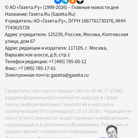
© АО «Газета.Ру» (1999-2026) – Главные новости дня
Название:
Газета.Ru
(Gazeta.Ru)
Учредитель:
АО «Газета.Ру»
, ОГРН 1067761730376, ИНН
7743625728
Адрес учредителя: 125239, Россия, Москва, Коптевская
улица, дом 67
Адрес редакции и издателя:
117105
, г.
Москва
,
Варшавское шоссе, д.9, стр.1
Телефон редакции:
+7 (495) 785-00-12
Факс:
+7 (495) 785-17-01
Электронная почта:
gazeta@gazeta.ru
Свидетельство о регистрации СМИ Эл № ФС77-67642
выдано федеральной службой по надзору в сфере
связи, информационных технологий и массовых
коммуникаций (Роскомнадзор) 10.11.2016 г. Редакция не
несет ответственности за достоверность информации,
содержащейся в рекламных объявлениях. Редакция не
предоставляет справочной информации.