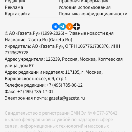
Редакция
Правовая информация
Реклама
Условия использования
Карта сайта
Политика конфиденциальности
© АО «Газета.Ру» (1999-2026) – Главные новости дня
Название:
Газета.Ru
(Gazeta.Ru)
Учредитель:
АО «Газета.Ру»
, ОГРН 1067761730376, ИНН
7743625728
Адрес учредителя: 125239, Россия, Москва, Коптевская
улица, дом 67
Адрес редакции и издателя:
117105
, г.
Москва
,
Варшавское шоссе, д.9, стр.1
Телефон редакции:
+7 (495) 785-00-12
Факс:
+7 (495) 785-17-01
Электронная почта:
gazeta@gazeta.ru
Свидетельство о регистрации СМИ Эл № ФС77-67642
выдано федеральной службой по надзору в сфере
связи, информационных технологий и массовых