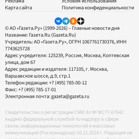
Реклама
Условия использования
Карта сайта
Политика конфиденциальности
© АО «Газета.Ру» (1999-2026) – Главные новости дня
Название:
Газета.Ru
(Gazeta.Ru)
Учредитель:
АО «Газета.Ру»
, ОГРН 1067761730376, ИНН
7743625728
Адрес учредителя: 125239, Россия, Москва, Коптевская
улица, дом 67
Адрес редакции и издателя:
117105
, г.
Москва
,
Варшавское шоссе, д.9, стр.1
Телефон редакции:
+7 (495) 785-00-12
Факс:
+7 (495) 785-17-01
Электронная почта:
gazeta@gazeta.ru
Свидетельство о регистрации СМИ Эл № ФС77-67642
выдано федеральной службой по надзору в сфере
связи, информационных технологий и массовых
коммуникаций (Роскомнадзор) 10.11.2016 г. Редакция не