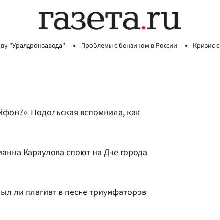
аву "Уралдронзавода"
Проблемы с бензином в России
Кризис с
 айфон?»: Подольская вспомнила, как
ианна Караулова споют на Дне города
был ли плагиат в песне триумфаторов