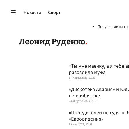
Новости
Спорт
Покушение на гл
Леонид Руденко
«Ты мне маечку, а я тебе
разозлила мужа
17 марта 2025, 21:30
«Дискотека Авария» и Юл
в Челябинске
28 августа 2023, 10:07
«Победителей не судят»: 
«Евровидения»
25 мая 2021, 19:57