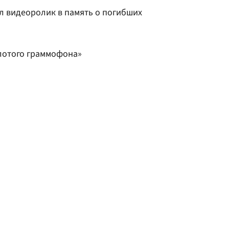
л видеоролик в память о погибших
олотого граммофона»