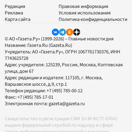
Редакция
Правовая информация
Реклама
Условия использования
Карта сайта
Политика конфиденциальности
© АО «Газета.Ру» (1999-2026) – Главные новости дня
Название:
Газета.Ru
(Gazeta.Ru)
Учредитель:
АО «Газета.Ру»
, ОГРН 1067761730376, ИНН
7743625728
Адрес учредителя: 125239, Россия, Москва, Коптевская
улица, дом 67
Адрес редакции и издателя:
117105
, г.
Москва
,
Варшавское шоссе, д.9, стр.1
Телефон редакции:
+7 (495) 785-00-12
Факс:
+7 (495) 785-17-01
Электронная почта:
gazeta@gazeta.ru
Свидетельство о регистрации СМИ Эл № ФС77-67642
выдано федеральной службой по надзору в сфере
связи, информационных технологий и массовых