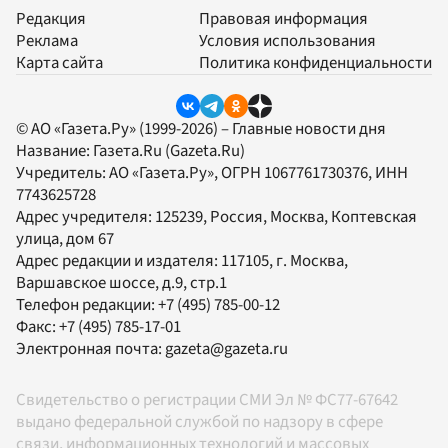
Редакция
Правовая информация
Реклама
Условия использования
Карта сайта
Политика конфиденциальности
© АО «Газета.Ру» (1999-2026) – Главные новости дня
Название:
Газета.Ru
(Gazeta.Ru)
Учредитель:
АО «Газета.Ру»
, ОГРН 1067761730376, ИНН
7743625728
Адрес учредителя: 125239, Россия, Москва, Коптевская
улица, дом 67
Адрес редакции и издателя:
117105
, г.
Москва
,
Варшавское шоссе, д.9, стр.1
Телефон редакции:
+7 (495) 785-00-12
Факс:
+7 (495) 785-17-01
Электронная почта:
gazeta@gazeta.ru
Свидетельство о регистрации СМИ Эл № ФС77-67642
выдано федеральной службой по надзору в сфере
связи, информационных технологий и массовых