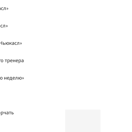
асл»
сл»
«Ньюкасл»
го тренера
ю неделю»
орчать