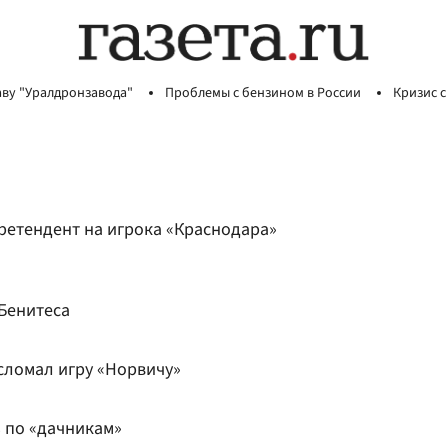
аву "Уралдронзавода"
Проблемы с бензином в России
Кризис с
ретендент на игрока «Краснодара»
Бенитеса
сломал игру «Норвичу»
 по «дачникам»