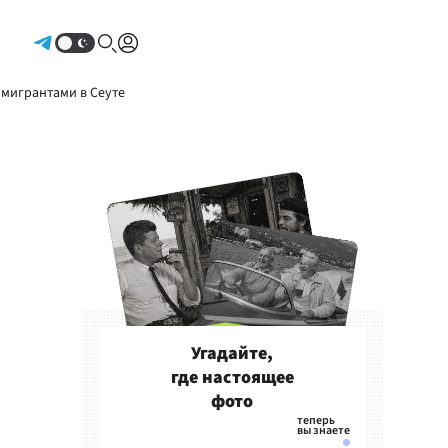
Авторизоваться
 мигрантами в Сеуте
Угадайте,
где настоящее
фото