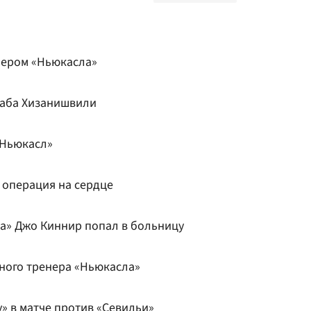
нером «Ньюкасла»
раба Хизанишвили
«Ньюкасл»
 операция на сердце
а» Джо Киннир попал в больницу
вного тренера «Ньюкасла»
» в матче против «Севильи»