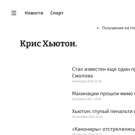
Новости
Спорт
Покушение на гл
Крис Хьютон
Стал известен еще один п
Смолова
14 января 2018, 01:20
Махинации прошли мимо 
26 апреля 2017, 15:26
Хьютон: глупый пенальти 
30 октября 2013, 07:52
«Канониры» отстрелялись
24 августа 2013, 20:21