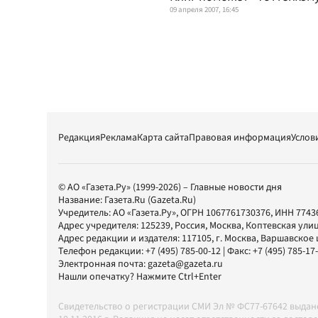
09 апреля 2007, 16:45
Редакция
Реклама
Карта сайта
Правовая информация
Услов
© АО «Газета.Ру» (1999-2026) – Главные новости дня
Название:
Газета.Ru
(Gazeta.Ru)
Учредитель:
АО «Газета.Ру»
, ОГРН 1067761730376, ИНН 7743
Адрес учредителя: 125239, Россия, Москва, Коптевская улиц
Адрес редакции и издателя:
117105
, г.
Москва
,
Варшавское шо
Телефон редакции:
+7 (495) 785-00-12
| Факс:
+7 (495) 785-17
Электронная почта:
gazeta@gazeta.ru
Нашли опечатку? Нажмите Ctrl+Enter
Свидетельство о регистрации СМИ Эл № ФС77-67642 выда