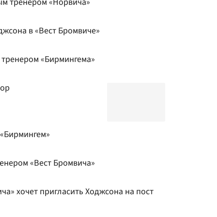
ым тренером «Норвича»
джсона в «Вест Бромвиче»
 тренером «Бирмингема»
нор
 «Бирмингем»
ренером «Вест Бромвича»
ча» хочет пригласить Ходжсона на пост