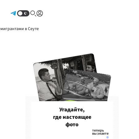
Авторизоваться
 мигрантами в Сеуте
Угадайте,
где настоящее
фото