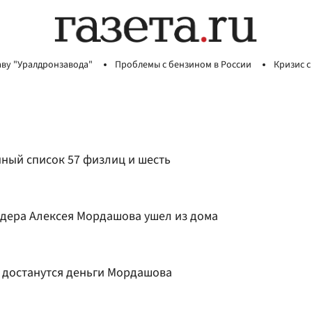
аву "Уралдронзавода"
Проблемы с бензином в России
Кризис с
нный список 57 физлиц и шесть
дера Алексея Мордашова ушел из дома
у достанутся деньги Мордашова