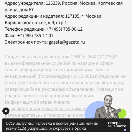
Адрес учредителя: 125239, Россия, Москва, Коптевская
улица, дом 67
Адрес редакции и издателя:
117105
, г.
Москва
,
Варшавское шоссе, д.9, стр.1
Телефон редакции:
+7 (495) 785-00-12
Факс:
+7 (495) 785-17-01
Электронная почта:
gazeta@gazeta.ru
Свидетельство о регистрации СМИ Эл № ФС77-67642
выдано федеральной службой по надзору в сфере
связи, информационных технологий и массовых
коммуникаций (Роскомнадзор) 10.11.2016 г. Редакция не
несет ответственности за достоверность информации,
содержащейся в рекламных объявлениях. Редакция не
предоставляет справочной информации.
Информация об ограничениях
На информационном ресурсе применяются
рекомендательные технологии в соответствии с
Правилами
СССР запустил человека в космос раньше, чем по
18+
всему США разрешили межрасовые браки