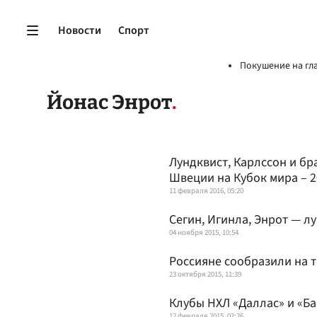
Новости
Спорт
Покушение на гл
Йонас Энрот
Лундквист, Карлссон и бр
Швеции на Кубок мира – 2
11 февраля 2016, 05:20
Сегин, Игинла, Энрот — л
04 ноября 2015, 10:54
Россияне сообразили на т
23 октября 2015, 11:39
Клубы НХЛ «Даллас» и «Б
12 февраля 2015, 02:26