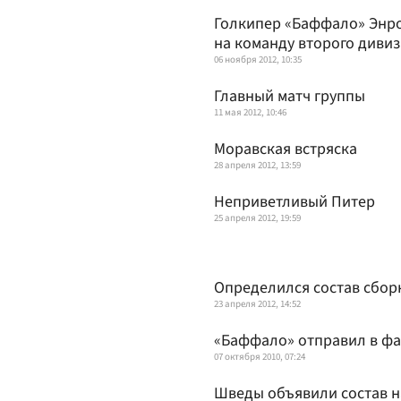
Голкипер «Баффало» Энро
на команду второго диви
06 ноября 2012, 10:35
Главный матч группы
11 мая 2012, 10:46
Моравская встряска
28 апреля 2012, 13:59
Неприветливый Питер
25 апреля 2012, 19:59
Определился состав сбор
23 апреля 2012, 14:52
«Баффало» отправил в фа
07 октября 2010, 07:24
Шведы объявили состав н