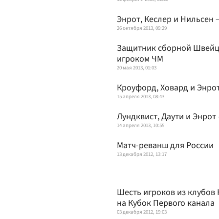
Энрот, Кеслер и Нильсен 
26 октября 2013, 09:29
Защитник сборной Швейц
игроком ЧМ
20 мая 2013, 01:03
Кроуфорд, Ховард и Энрот
15 апреля 2013, 08:43
Лундквист, Даути и Энрот
14 апреля 2013, 10:55
Матч-реванш для России
13 декабря 2012, 13:17
Шесть игроков из клубов
на Кубок Первого канала
03 декабря 2012, 19:03