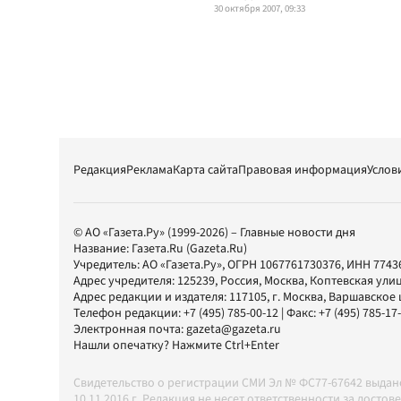
30 октября 2007, 09:33
Редакция
Реклама
Карта сайта
Правовая информация
Услов
© АО «Газета.Ру» (1999-2026) – Главные новости дня
Название:
Газета.Ru
(Gazeta.Ru)
Учредитель:
АО «Газета.Ру»
, ОГРН 1067761730376, ИНН 7743
Адрес учредителя: 125239, Россия, Москва, Коптевская улиц
Адрес редакции и издателя:
117105
, г.
Москва
,
Варшавское шо
Телефон редакции:
+7 (495) 785-00-12
| Факс:
+7 (495) 785-17
Электронная почта:
gazeta@gazeta.ru
Нашли опечатку? Нажмите Ctrl+Enter
Свидетельство о регистрации СМИ Эл № ФС77-67642 выда
10.11.2016 г. Редакция не несет ответственности за дос