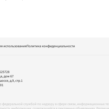
ия использования
Политика конфиденциальности
625728
а, дом 67
ссе, д.9, стр.1
-01
но федеральной службой по надзору в сфере связи, информационных т
товерность информации, содержащейся в рекламных объявлениях. Редак