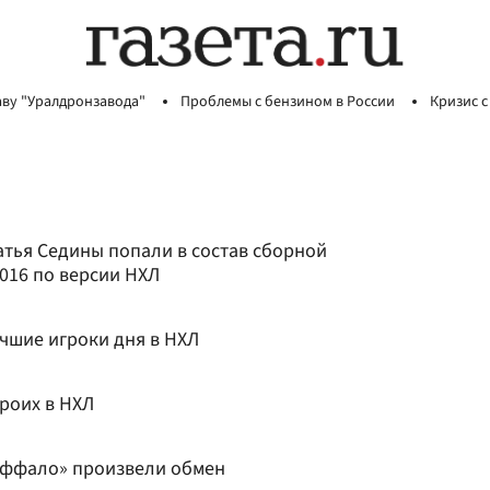
аву "Уралдронзавода"
Проблемы с бензином в России
Кризис с
атья Седины попали в состав сборной
016 по версии НХЛ
учшие игроки дня в НХЛ
роих в НХЛ
аффало» произвели обмен