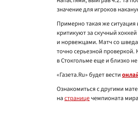
напастями, выиграв 4:2. Та 
значение для игроков накану
Примерно такая же ситуация и
критикуют за скучный хокке
и норвежцами. Матч со шведа
точно серьезной проверкой. 
в Стокгольме еще и близко не
«Газета.Ru» будет вести
онла
Ознакомиться с другими мате
на
странице
чемпионата мира 