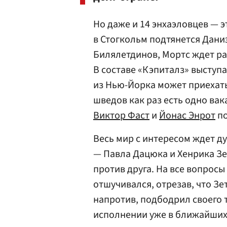
Но даже и 14 энхаэловцев — 
в Стогкольм подтянется Дани
Билялетдинов, Мортс ждет ра
В составе «Кэпиталз» выступ
из Нью-Йорка может приехат
шведов как раз есть одно вак
Виктор Фаст
и
Йонас Энрот
по
Весь мир с интересом ждет д
— Павла Дацюка и Хенрика Зет
против друга. На все вопросы
отшучивался, отрезав, что Зе
напротив, подбодрил своего 
исполнении уже в ближайших