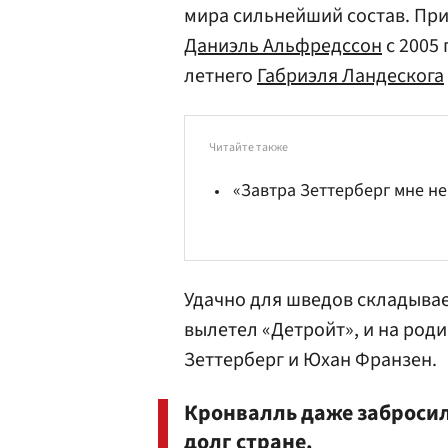
мира сильнейший состав. Прие
Даниэль Альфредссон
с 2005 
летнего
Габриэля Ландескога
Читайте также
«Завтра Зеттерберг мне не
Удачно для шведов складывае
вылетел «Детройт», и на род
Зеттерберг
и
Юхан Франзен
.
Кронвалль даже забросил
долг стране.