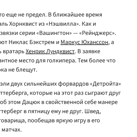
это еще не предел. В ближайшее время
эль Хорнквист из «Нэшвилла». Как и
звязки серии «Вашингтон» — «Рейнджерс».
ают Никлас Бэкстрем и
Маркус Юханссон
, а
ь вратарь
Хенрик Лундквист
. В заявке
антное место для голкипера. Тем более что
ка не блещут.
уэли двух сильнейших форвардов «Детройта»
терберга, которые на этот раз сыграют друг
 об этом Дацюк в свойственной себе манере
ттерберг в пятницу ему не друг. Швед,
товарища, пообещав яркую игру в его
 матчах.