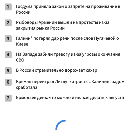
1
Госдума приняла закон о запрете на проживание в
России
2
Рыбоводы Армении вышли на протесты из-за
закрытия рынка России
3
Галкин* потерял дар речи после слов Пугачевой о
Киеве
4
На Западе забили тревогу из-за угрозы окончания
СВО
5
В России стремительно дорожает сахар
6
Кремль переиграл Литву: хитрость с Калининградом
сработала
7
Ермолаев день: что можно и нельзя делать 8 августа