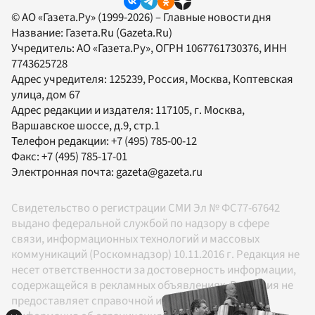
© АО «Газета.Ру» (1999-2026) – Главные новости дня
Название:
Газета.Ru
(Gazeta.Ru)
Учредитель:
АО «Газета.Ру»
, ОГРН 1067761730376, ИНН
7743625728
Адрес учредителя: 125239, Россия, Москва, Коптевская
улица, дом 67
Адрес редакции и издателя:
117105
, г.
Москва
,
Варшавское шоссе, д.9, стр.1
Телефон редакции:
+7 (495) 785-00-12
Факс:
+7 (495) 785-17-01
Электронная почта:
gazeta@gazeta.ru
Свидетельство о регистрации СМИ Эл № ФС77-67642
выдано федеральной службой по надзору в сфере
связи, информационных технологий и массовых
коммуникаций (Роскомнадзор) 10.11.2016 г. Редакция не
несет ответственности за достоверность информации,
содержащейся в рекламных объявлениях. Редакция не
предоставляет справочной информации.