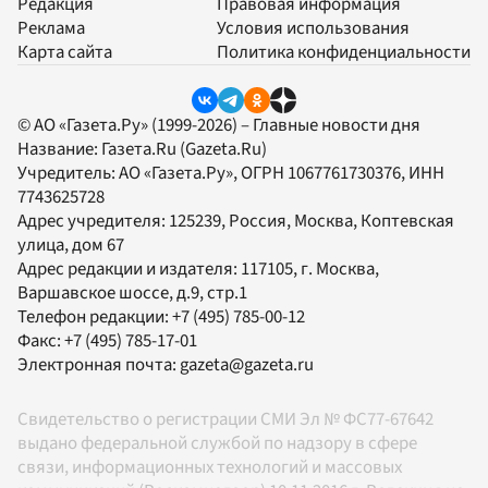
Редакция
Правовая информация
Реклама
Условия использования
Карта сайта
Политика конфиденциальности
© АО «Газета.Ру» (1999-2026) – Главные новости дня
Название:
Газета.Ru
(Gazeta.Ru)
Учредитель:
АО «Газета.Ру»
, ОГРН 1067761730376, ИНН
7743625728
Адрес учредителя: 125239, Россия, Москва, Коптевская
улица, дом 67
Адрес редакции и издателя:
117105
, г.
Москва
,
Варшавское шоссе, д.9, стр.1
Телефон редакции:
+7 (495) 785-00-12
Факс:
+7 (495) 785-17-01
Электронная почта:
gazeta@gazeta.ru
Свидетельство о регистрации СМИ Эл № ФС77-67642
выдано федеральной службой по надзору в сфере
связи, информационных технологий и массовых