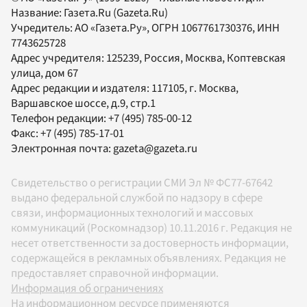
Название:
Газета.Ru
(Gazeta.Ru)
Учредитель:
АО «Газета.Ру»
, ОГРН 1067761730376, ИНН
7743625728
Адрес учредителя: 125239, Россия, Москва, Коптевская
улица, дом 67
Адрес редакции и издателя:
117105
, г.
Москва
,
Варшавское шоссе, д.9, стр.1
Телефон редакции:
+7 (495) 785-00-12
Факс:
+7 (495) 785-17-01
Электронная почта:
gazeta@gazeta.ru
Свидетельство о регистрации СМИ Эл № ФС77-67642
выдано федеральной службой по надзору в сфере
связи, информационных технологий и массовых
коммуникаций (Роскомнадзор) 10.11.2016 г. Редакция не
несет ответственности за достоверность информации,
содержащейся в рекламных объявлениях. Редакция не
предоставляет справочной информации.
Информация об ограничениях
На информационном ресурсе применяются