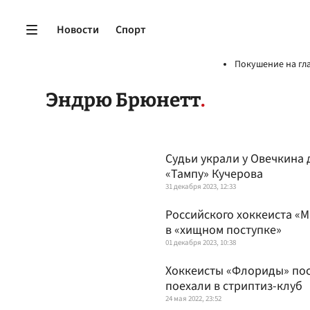
Новости
Спорт
Покушение на гл
Эндрю Брюнетт
Судьи украли у Овечкина 
«Тампу» Кучерова
31 декабря 2023, 12:33
Российского хоккеиста «
в «хищном поступке»
01 декабря 2023, 10:38
Хоккеисты «Флориды» пос
поехали в стриптиз-клуб
24 мая 2022, 23:52