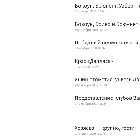
Вокоун, Брюнетт, Уэбер –
03 января 2011, 11:04
Вокоун, Бриер и Брюннет 
10 декабря 2010, 10:22
Победный почин Гончара
03 ноября 2010, 09:07
Крах «Далласа»
01 мая 2006, 11:36
Яшин отомстил за весь Л
20 октября 2005, 11:38
Представление клубов З
07 октября 2003, 18:24
Хозяева — крупно, гости —
23 апреля 2003, 11:44