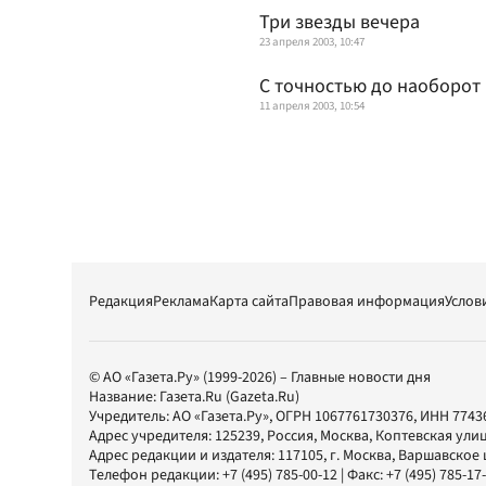
Три звезды вечера
23 апреля 2003, 10:47
С точностью до наоборот
11 апреля 2003, 10:54
Редакция
Реклама
Карта сайта
Правовая информация
Услов
© АО «Газета.Ру» (1999-2026) – Главные новости дня
Название:
Газета.Ru
(Gazeta.Ru)
Учредитель:
АО «Газета.Ру»
, ОГРН 1067761730376, ИНН 7743
Адрес учредителя: 125239, Россия, Москва, Коптевская улиц
Адрес редакции и издателя:
117105
, г.
Москва
,
Варшавское шо
Телефон редакции:
+7 (495) 785-00-12
| Факс:
+7 (495) 785-17