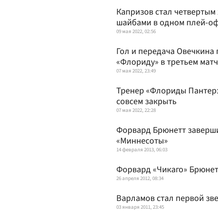
Капризов стал четвертым 
шайбами в одном плей-о
09 мая 2022, 02:56
Гол и передача Овечкина
«Флориду» в третьем матч
07 мая 2022, 23:49
Тренер «Флориды Пантерз
совсем закрыть
07 мая 2022, 22:28
Форвард Брюнетт завершил
«Миннесоты»
14 февраля 2013, 06:03
Форвард «Чикаго» Брюнет
26 апреля 2012, 08:34
Варламов стал первой зв
03 января 2011, 23:45