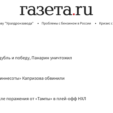
аву "Уралдронзавода"
Проблемы с бензином в России
Кризис с
дубль и победу, Панарин уничтожил
Миннесоты» Капризова обвинили
ле поражения от «Тампы» в плей-офф НХЛ