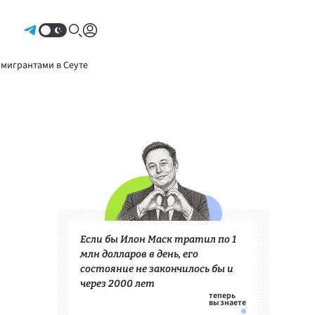
Авторизоваться
 мигрантами в Сеуте
Если бы Илон Маск тратил по 1
млн долларов в день, его
состояние не закончилось бы и
через 2000 лет