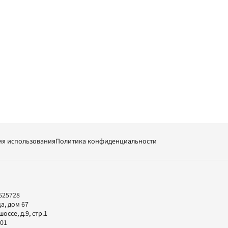
ия использования
Политика конфиденциальности
625728
а, дом 67
ссе, д.9, стр.1
-01