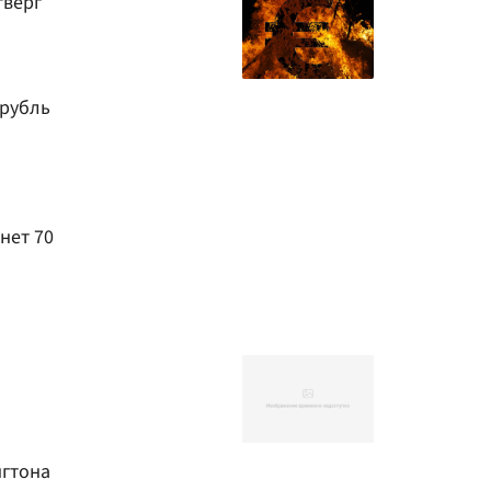
тверг
 рубль
нет 70
нгтона