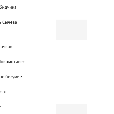
обидчика
ь Сычева
 очка»
Локомотиве»
ое безумие
ужат
ет