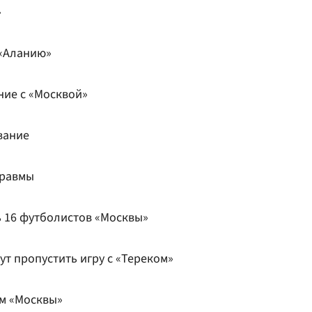
»
 «Аланию»
ние с «Москвой»
вание
травмы
ь 16 футболистов «Москвы»
ут пропустить игру с «Тереком»
м «Москвы»