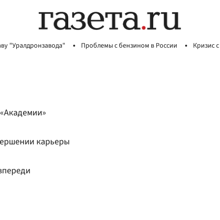
аву "Уралдронзавода"
Проблемы с бензином в России
Кризис с
 «Академии»
вершении карьеры
 впереди