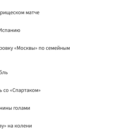
арищеском матче
 Испанию
ровку «Москвы» по семейным
бль
ь со «Спартаком»
енины голами
ву» на колени