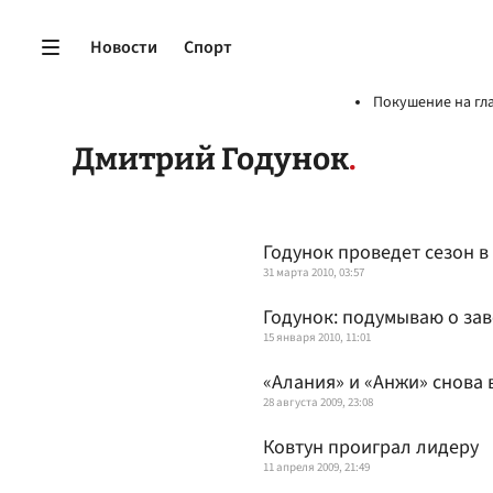
Новости
Спорт
Покушение на гл
Дмитрий Годунок
Годунок проведет сезон в
31 марта 2010, 03:57
Годунок: подумываю о за
15 января 2010, 11:01
«Алания» и «Анжи» снова
28 августа 2009, 23:08
Ковтун проиграл лидеру
11 апреля 2009, 21:49