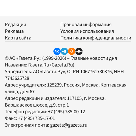
Редакция
Правовая информация
Реклама
Условия использования
Карта сайта
Политика конфиденциальности
© АО «Газета.Ру» (1999-2026) – Главные новости дня
Название:
Газета.Ru
(Gazeta.Ru)
Учредитель:
АО «Газета.Ру»
, ОГРН 1067761730376, ИНН
7743625728
Адрес учредителя: 125239, Россия, Москва, Коптевская
улица, дом 67
Адрес редакции и издателя:
117105
, г.
Москва
,
Варшавское шоссе, д.9, стр.1
Телефон редакции:
+7 (495) 785-00-12
Факс:
+7 (495) 785-17-01
Электронная почта:
gazeta@gazeta.ru