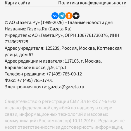
Карта сайта
Политика конфиденциальности
© АО «Газета.Ру» (1999-2026) – Главные новости дня
Название:
Газета.Ru
(Gazeta.Ru)
Учредитель:
АО «Газета.Ру»
, ОГРН 1067761730376, ИНН
7743625728
Адрес учредителя: 125239, Россия, Москва, Коптевская
улица, дом 67
Адрес редакции и издателя:
117105
, г.
Москва
,
Варшавское шоссе, д.9, стр.1
Телефон редакции:
+7 (495) 785-00-12
Факс:
+7 (495) 785-17-01
Электронная почта:
gazeta@gazeta.ru
Свидетельство о регистрации СМИ Эл № ФС77-67642
выдано федеральной службой по надзору в сфере
связи, информационных технологий и массовых
коммуникаций (Роскомнадзор) 10.11.2016 г. Редакция не
несет ответственности за достоверность информации,