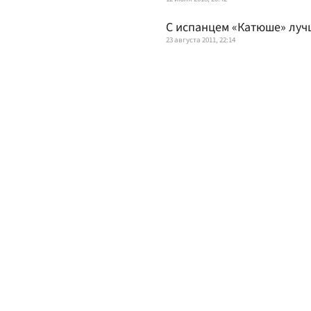
С испанцем «Катюше» луч
23 августа 2011, 22:14