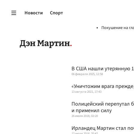
Новости
Спорт
Покушение на гл
Дэн Мартин
В США нашли утерянную 1
06 февраля 2025, 12:58
«Уничтожим врага прежде,
13 августа 2021, 17:43
Полицейский перепутал б
и применил силу
26 июля 2018, 02:20
Ирландец Мартин стал по
12 июля 2018, 20:42