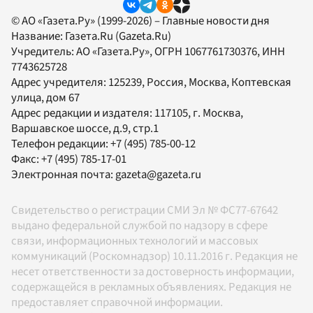
© АО «Газета.Ру» (1999-2026) – Главные новости дня
Название:
Газета.Ru
(Gazeta.Ru)
Учредитель:
АО «Газета.Ру»
, ОГРН 1067761730376, ИНН
7743625728
Адрес учредителя: 125239, Россия, Москва, Коптевская
улица, дом 67
Адрес редакции и издателя:
117105
, г.
Москва
,
Варшавское шоссе, д.9, стр.1
Телефон редакции:
+7 (495) 785-00-12
Факс:
+7 (495) 785-17-01
Электронная почта:
gazeta@gazeta.ru
Свидетельство о регистрации СМИ Эл № ФС77-67642
выдано федеральной службой по надзору в сфере
связи, информационных технологий и массовых
коммуникаций (Роскомнадзор) 10.11.2016 г. Редакция не
несет ответственности за достоверность информации,
содержащейся в рекламных объявлениях. Редакция не
предоставляет справочной информации.