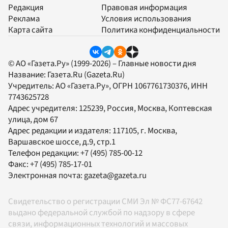
Редакция
Правовая информация
Реклама
Условия использования
Карта сайта
Политика конфиденциальности
© АО «Газета.Ру» (1999-2026) – Главные новости дня
Название:
Газета.Ru
(Gazeta.Ru)
Учредитель:
АО «Газета.Ру»
, ОГРН 1067761730376, ИНН
7743625728
Адрес учредителя: 125239, Россия, Москва, Коптевская
улица, дом 67
Адрес редакции и издателя:
117105
, г.
Москва
,
Варшавское шоссе, д.9, стр.1
Телефон редакции:
+7 (495) 785-00-12
Факс:
+7 (495) 785-17-01
Электронная почта:
gazeta@gazeta.ru
Свидетельство о регистрации СМИ Эл № ФС77-67642
выдано федеральной службой по надзору в сфере
связи, информационных технологий и массовых