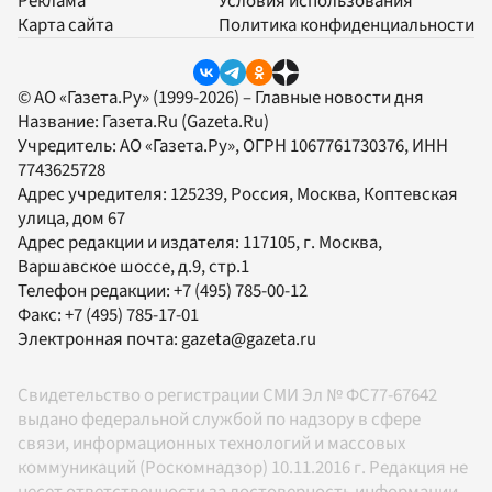
Реклама
Условия использования
Карта сайта
Политика конфиденциальности
© АО «Газета.Ру» (1999-2026) – Главные новости дня
Название:
Газета.Ru
(Gazeta.Ru)
Учредитель:
АО «Газета.Ру»
, ОГРН 1067761730376, ИНН
7743625728
Адрес учредителя: 125239, Россия, Москва, Коптевская
улица, дом 67
Адрес редакции и издателя:
117105
, г.
Москва
,
Варшавское шоссе, д.9, стр.1
Телефон редакции:
+7 (495) 785-00-12
Факс:
+7 (495) 785-17-01
Электронная почта:
gazeta@gazeta.ru
Свидетельство о регистрации СМИ Эл № ФС77-67642
выдано федеральной службой по надзору в сфере
связи, информационных технологий и массовых
коммуникаций (Роскомнадзор) 10.11.2016 г. Редакция не
несет ответственности за достоверность информации,