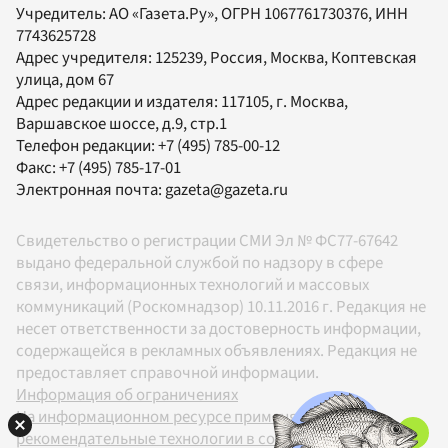
Учредитель:
АО «Газета.Ру»
, ОГРН 1067761730376, ИНН
7743625728
Адрес учредителя: 125239, Россия, Москва, Коптевская
улица, дом 67
Адрес редакции и издателя:
117105
, г.
Москва
,
Варшавское шоссе, д.9, стр.1
Телефон редакции:
+7 (495) 785-00-12
Факс:
+7 (495) 785-17-01
Электронная почта:
gazeta@gazeta.ru
Свидетельство о регистрации СМИ Эл № ФС77-67642
выдано федеральной службой по надзору в сфере
связи, информационных технологий и массовых
коммуникаций (Роскомнадзор) 10.11.2016 г. Редакция не
несет ответственности за достоверность информации,
содержащейся в рекламных объявлениях. Редакция не
предоставляет справочной информации.
Информация об ограничениях
На информационном ресурсе применяются
рекомендательные технологии в соответствии с