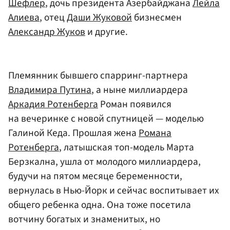
Шефлер
, дочь президента Азербайджана
Лейла
Алиева
, отец
Даши Жуковой
бизнесмен
Александр Жуков
и другие.
Племянник бывшего спарринг-партнера
Владимира Путина
, а ныне миллиардера
Аркадия Ротенберга
Роман появился
на вечеринке с новой спутницей — моделью
Галиной Кеда. Прошлая жена
Романа
Ротенберга
, латышская топ-модель Марта
Берзкална, ушла от молодого миллиардера,
будучи на пятом месяце беременности,
вернулась в Нью-Йорк и сейчас воспитывает их
общего ребенка одна. Она тоже посетила
вотчину богатых и знаменитых, но