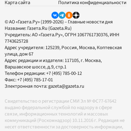
Карта сайта
Политика конфиденциальности
© АО «Газета.Ру» (1999-2026) – Главные новости дня
Название:
Газета.Ru
(Gazeta.Ru)
Учредитель:
АО «Газета.Ру»
, ОГРН 1067761730376, ИНН
7743625728
Адрес учредителя: 125239, Россия, Москва, Коптевская
улица, дом 67
Адрес редакции и издателя:
117105
, г.
Москва
,
Варшавское шоссе, д.9, стр.1
Телефон редакции:
+7 (495) 785-00-12
Факс:
+7 (495) 785-17-01
Электронная почта:
gazeta@gazeta.ru
Свидетельство о регистрации СМИ Эл № ФС77-67642
выдано федеральной службой по надзору в сфере
связи, информационных технологий и массовых
коммуникаций (Роскомнадзор) 10.11.2016 г. Редакция не
несет ответственности за достоверность информации,