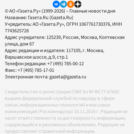
© АО «Газета.Ру» (1999-2026) – Главные новости дня
Название:
Газета.Ru
(Gazeta.Ru)
Учредитель:
АО «Газета.Ру»
, ОГРН 1067761730376, ИНН
7743625728
Адрес учредителя: 125239, Россия, Москва, Коптевская
улица, дом 67
Адрес редакции и издателя:
117105
, г.
Москва
,
Варшавское шоссе, д.9, стр.1
Телефон редакции:
+7 (495) 785-00-12
Факс:
+7 (495) 785-17-01
Электронная почта:
gazeta@gazeta.ru
Свидетельство о регистрации СМИ Эл № ФС77-67642
выдано федеральной службой по надзору в сфере
связи, информационных технологий и массовых
коммуникаций (Роскомнадзор) 10.11.2016 г. Редакция не
несет ответственности за достоверность информации,
содержащейся в рекламных объявлениях. Редакция не
предоставляет справочной информации.