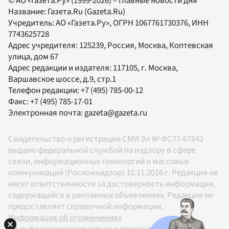
© АО «Газета.Ру» (1999-2026) – Главные новости дня
Название:
Газета.Ru
(Gazeta.Ru)
Учредитель:
АО «Газета.Ру»
, ОГРН 1067761730376, ИНН
7743625728
Адрес учредителя: 125239, Россия, Москва, Коптевская
улица, дом 67
Адрес редакции и издателя:
117105
, г.
Москва
,
Варшавское шоссе, д.9, стр.1
Телефон редакции:
+7 (495) 785-00-12
Факс:
+7 (495) 785-17-01
Электронная почта:
gazeta@gazeta.ru
Свидетельство о регистрации СМИ Эл № ФС77-67642
выдано федеральной службой по надзору в сфере
связи, информационных технологий и массовых
коммуникаций (Роскомнадзор) 10.11.2016 г. Редакция не
несет ответственности за достоверность информации,
содержащейся в рекламных объявлениях. Редакция не
предоставляет справочной информации.
Информация об ограничениях